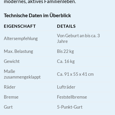
modernes, aktives Familienleben.
Technische Daten im Überblick
EIGENSCHAFT
DETAILS
Von Geburt an bis ca. 3
Altersempfehlung
Jahre
Max. Belastung
Bis 22 kg
Gewicht
Ca. 16 kg
Maße
Ca. 91 x 55 x 41 cm
zusammengeklappt
Räder
Lufträder
Bremse
Feststellbremse
Gurt
5-Punkt-Gurt