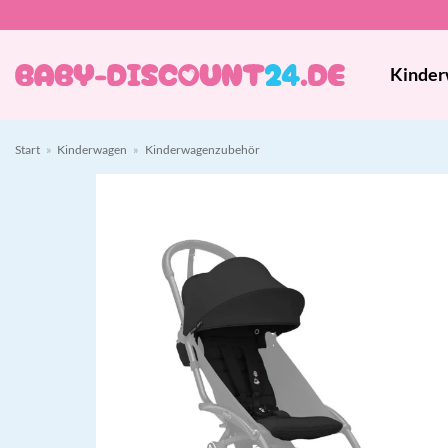
Zum
Inhalt
springen
Kinder
Start
»
Kinderwagen
»
Kinderwagenzubehör