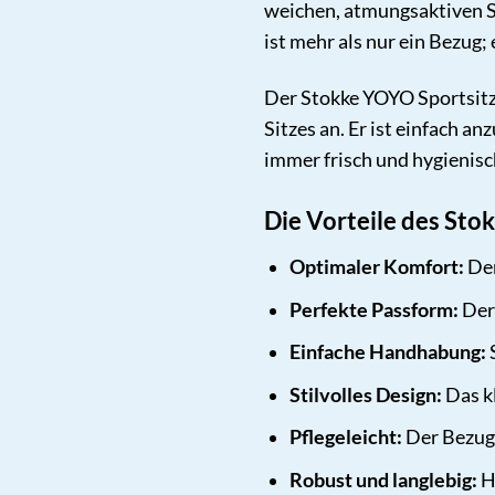
weichen, atmungsaktiven S
ist mehr als nur ein Bezug;
Der Stokke YOYO Sportsitzb
Sitzes an. Er ist einfach 
immer frisch und hygienisc
Die Vorteile des Sto
Optimaler Komfort:
Der
Perfekte Passform:
Der 
Einfache Handhabung:
Stilvolles Design:
Das k
Pflegeleicht:
Der Bezug 
Robust und langlebig:
H