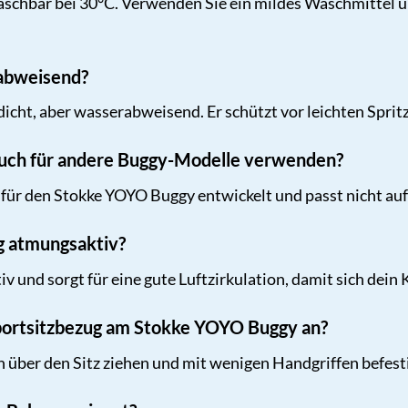
schbar bei 30°C. Verwenden Sie ein mildes Waschmittel un
rabweisend?
dicht, aber wasserabweisend. Er schützt vor leichten Sprit
auch für andere Buggy-Modelle verwenden?
ll für den Stokke YOYO Buggy entwickelt und passt nicht au
ug atmungsaktiv?
tiv und sorgt für eine gute Luftzirkulation, damit sich de
Sportsitzbezug am Stokke YOYO Buggy an?
h über den Sitz ziehen und mit wenigen Handgriffen befesti