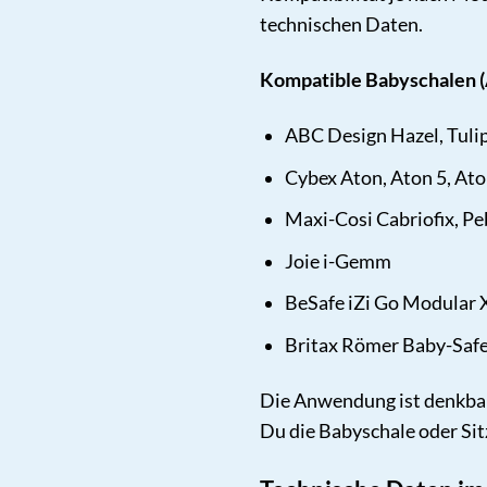
technischen Daten.
Kompatible Babyschalen (
ABC Design Hazel, Tuli
Cybex Aton, Aton 5, Ato
Maxi-Cosi Cabriofix, Peb
Joie i-Gemm
BeSafe iZi Go Modular X
Britax Römer Baby-Safe 
Die Anwendung ist denkbar
Du die Babyschale oder Sitz