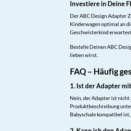
Investiere in Deine F
Der ABC Design Adapter Zoom
Kinderwagen optimal an die
Geschwisterkind erwartest o
Bestelle Deinen ABC Design 
lieben wirst.
FAQ – Häufig ge
1. Ist der Adapter m
Nein, der Adapter ist nich
Produktbeschreibung unter
Babyschale kompatibel ist, 
2. Kann ich den Adap