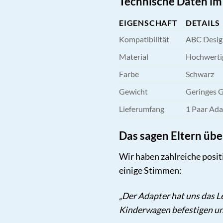
Technische Daten im
EIGENSCHAFT
DETAILS
Kompatibilität
ABC Desig
Material
Hochwertig
Farbe
Schwarz
Gewicht
Geringes G
Lieferumfang
1 Paar Ada
Das sagen Eltern üb
Wir haben zahlreiche posit
einige Stimmen:
„Der Adapter hat uns das L
Kinderwagen befestigen und