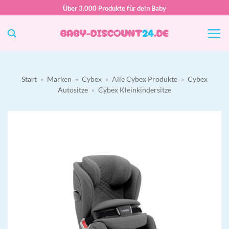
Zum
Über 3.000 Produkte für dein Baby
Inhalt
springen
Start
»
Marken
»
Cybex
»
Alle Cybex Produkte
»
Cybex
Autositze
»
Cybex Kleinkindersitze