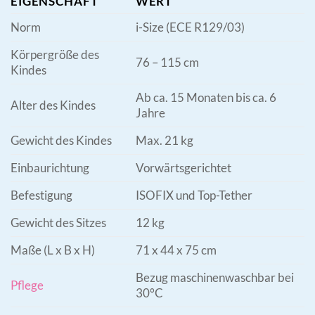
EIGENSCHAFT
WERT
Norm
i-Size (ECE R129/03)
Körpergröße des
76 – 115 cm
Kindes
Ab ca. 15 Monaten bis ca. 6
Alter des Kindes
Jahre
Gewicht des Kindes
Max. 21 kg
Einbaurichtung
Vorwärtsgerichtet
Befestigung
ISOFIX und Top-Tether
Gewicht des Sitzes
12 kg
Maße (L x B x H)
71 x 44 x 75 cm
Bezug maschinenwaschbar bei
Pflege
30°C