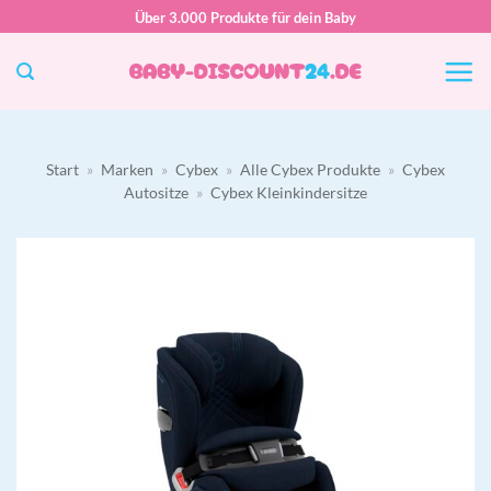
Zum
Über 3.000 Produkte für dein Baby
Inhalt
springen
Start
»
Marken
»
Cybex
»
Alle Cybex Produkte
»
Cybex
Autositze
»
Cybex Kleinkindersitze