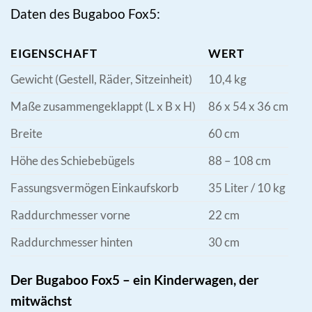
Daten des Bugaboo Fox5:
EIGENSCHAFT
WERT
Gewicht (Gestell, Räder, Sitzeinheit)
10,4 kg
Maße zusammengeklappt (L x B x H)
86 x 54 x 36 cm
Breite
60 cm
Höhe des Schiebebügels
88 – 108 cm
Fassungsvermögen Einkaufskorb
35 Liter / 10 kg
Raddurchmesser vorne
22 cm
Raddurchmesser hinten
30 cm
Der Bugaboo Fox5 – ein Kinderwagen, der
mitwächst