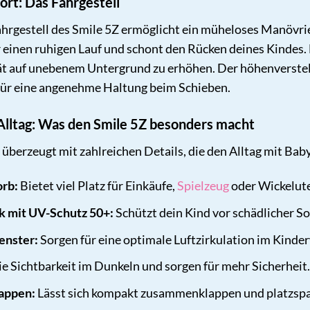
ort: Das Fahrgestell
ahrgestell des Smile 5Z ermöglicht ein müheloses Manövri
r einen ruhigen Lauf und schont den Rücken deines Kindes.
ität auf unebenem Untergrund zu erhöhen. Der höhenverstell
für eine angenehme Haltung beim Schieben.
 Alltag: Was den Smile 5Z besonders macht
überzeugt mit zahlreichen Details, die den Alltag mit Baby
orb:
Bietet viel Platz für Einkäufe,
Spielzeug
oder Wickelute
k mit UV-Schutz 50+:
Schützt dein Kind vor schädlicher S
enster:
Sorgen für eine optimale Luftzirkulation im Kinde
e Sichtbarkeit im Dunkeln und sorgen für mehr Sicherheit.
appen:
Lässt sich kompakt zusammenklappen und platzspa