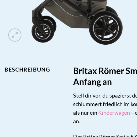
Britax Römer Sm
BESCHREIBUNG
Anfang an
Stell dir vor, du spazierst
schlummert friedlich im k
als nur ein
Kinderwagen
– 
an.
Der Britax Römer Smile 5Z w