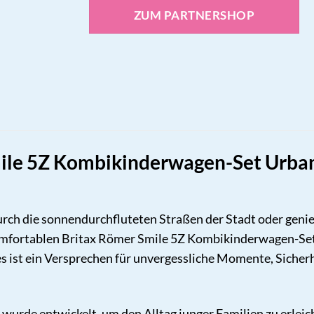
ZUM PARTNERSHOP
ile 5Z Kombikinderwagen-Set Urban 
 durch die sonnendurchfluteten Straßen der Stadt oder genie
omfortablen Britax Römer Smile 5Z Kombikinderwagen-Set i
es ist ein Versprechen für unvergessliche Momente, Sicher
urde entwickelt, um den Alltag junger Familien zu erleicht