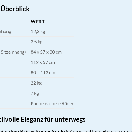
 Überblick
WERT
inhang
12,3 kg
3,5 kg
Sitzeinhang)
84 x 57 x 30 cm
112 x 57 cm
80 – 113 cm
22 kg
7 kg
Pannensichere Räder
tilvolle Eleganz für unterwegs
eiht dem Britax Römer Smile 5Z eine zeitlose Eleganz und 