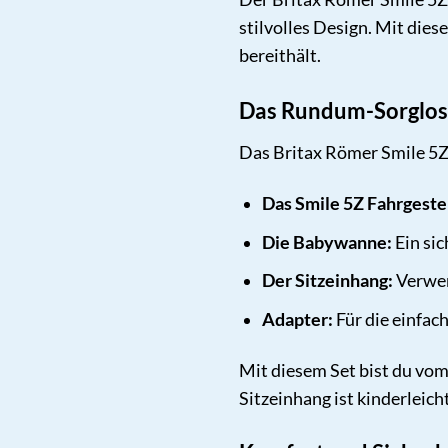
stilvolles Design. Mit die
bereithält.
Das Rundum-Sorglos-
Das Britax Römer Smile 5Z 
Das Smile 5Z Fahrgestel
Die Babywanne:
Ein si
Der Sitzeinhang:
Verwen
Adapter:
Für die einfac
Mit diesem Set bist du vo
Sitzeinhang ist kinderleic