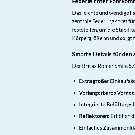
Federleichter Fahrkomf
Das leichte und wendige F
zentrale Federung sorgt fü
feststellen, um die Stabil
Körpergröße an und sorgt 
Smarte Details für den
Der Britax Römer Smile 5Z 
Extra großer Einkaufsk
Verlängerbares Verdec
Integrierte Belüftungsf
Reflektoren:
Erhöhen di
Einfaches Zusammenkl