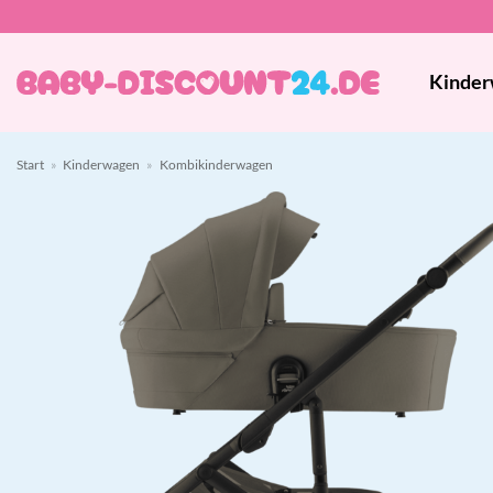
Zum
Inhalt
springen
Kinder
Start
»
Kinderwagen
»
Kombikinderwagen