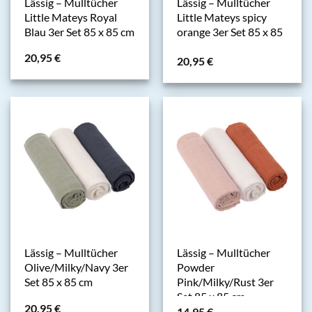
Lässig – Mulltücher
Lässig – Mulltücher
Little Mateys Royal
Little Mateys spicy
Blau 3er Set 85 x 85 cm
orange 3er Set 85 x 85
cm
20,95
€
20,95
€
Lässig – Mulltücher
Lässig – Mulltücher
Olive/Milky/Navy 3er
Powder
Set 85 x 85 cm
Pink/Milky/Rust 3er
Set 85 x 85 cm
20,95
€
14,95
€