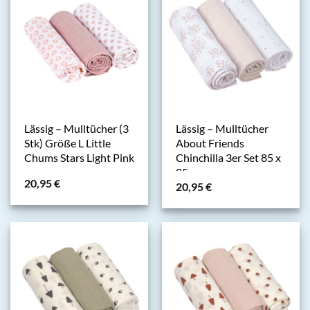
Lässig – Mulltücher (3
Lässig – Mulltücher
Stk) Größe L Little
About Friends
Chums Stars Light Pink
Chinchilla 3er Set 85 x
85 cm
20,95
€
20,95
€