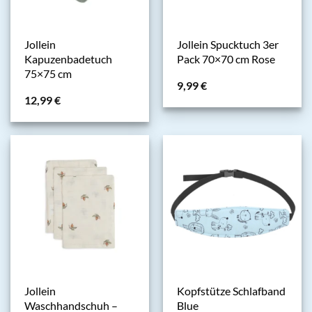
Jollein
Jollein Spucktuch 3er
Kapuzenbadetuch
Pack 70×70 cm Rose
75×75 cm
9,99
€
12,99
€
Jollein
Kopfstütze Schlafband
Waschhandschuh –
Blue