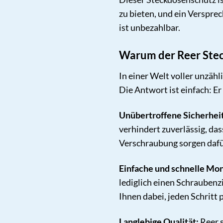
zu bieten, und ein Verspre
ist unbezahlbar.
Warum der Reer Stec
In einer Welt voller unzäh
Die Antwort ist einfach: E
Unübertroffene Sicherheit
verhindert zuverlässig, da
Verschraubung sorgen dafür,
Einfache und schnelle Mo
lediglich einen Schraubenz
Ihnen dabei, jeden Schritt
Langlebige Qualität:
Reer s