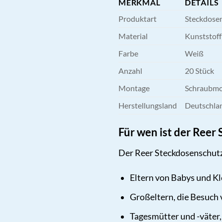
MERKMAL
DETAILS
Produktart
Steckdose
Material
Kunststoff
Farbe
Weiß
Anzahl
20 Stück
Montage
Schraubm
Herstellungsland
Deutschla
Für wen ist der Reer
Der Reer Steckdosenschutz i
Eltern von Babys und Kl
Großeltern, die Besuch 
Tagesmütter und -väter,