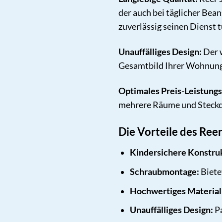
der auch bei täglicher Bea
zuverlässig seinen Dienst t
Unauffälliges Design:
Der w
Gesamtbild Ihrer Wohnung 
Optimales Preis-Leistungs
mehrere Räume und Steckdo
Die Vorteile des Ree
Kindersichere Konstru
Schraubmontage:
Biete
Hochwertiges Material
Unauffälliges Design:
Pa