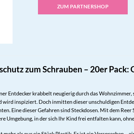
ZUM PARTNERSHOP
chutz zum Schrauben – 20er Pack: G
kleiner Entdecker krabbelt neugierig durch das Wohnzimmer,
 wird inspiziert. Doch inmitten dieser unschuldigen Entdec
hten. Eine dieser Gefahren sind Steckdosen. Mit dem Ree
ere Umgebung, in der sich Ihr Kind frei entfalten kann, ohn
 mehr als nur ein Stück Plastik. Er ist ein Versprechen – 