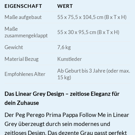
EIGENSCHAFT
WERT
Maße aufgebaut
55 x 75,5 x 104,5 cm (B x T x H)
Maße
55 x 30 x 95,5 cm (B x T x H)
zusammengeklappt
Gewicht
7,6 kg
Material Bezug
Kunstleder
Ab Geburt bis 3 Jahre (oder max.
Empfohlenes Alter
15 kg)
Das Linear Grey Design – zeitlose Eleganz für
dein Zuhause
Der Peg Perego Prima Pappa Follow Me in Linear
Grey überzeugt durch sein modernes und
zeitloses Design. Das dezente Grau passt perfekt