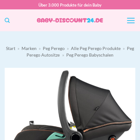
Zum
Über 3.000 Produkte für dein Baby
Inhalt
springen
Start
»
Marken
»
Peg Perego
»
Alle Peg Perego Produkte
»
Peg
Perego Autositze
»
Peg Perego Babyschalen