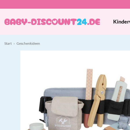
Zum
Inhalt
springen
Kinder
Start
»
Geschenkideen