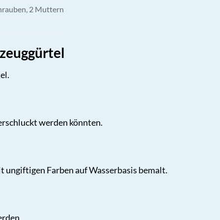
hrauben, 2 Muttern
kzeuggürtel
el.
 verschluckt werden könnten.
t ungiftigen Farben auf Wasserbasis bemalt.
erden.