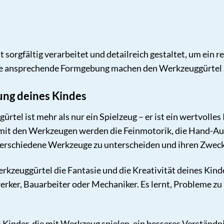
 sorgfältig verarbeitet und detailreich gestaltet, um ein r
ie ansprechende Formgebung machen den Werkzeuggürtel 
ung deines Kindes
ürtel ist mehr als nur ein Spielzeug – er ist ein wertvoll
 mit den Werkzeugen werden die Feinmotorik, die Hand-Au
 verschiedene Werkzeuge zu unterscheiden und ihren Zweck
rkzeuggürtel die Fantasie und die Kreativität deines Kinde
werker, Bauarbeiter oder Mechaniker. Es lernt, Probleme zu
s Kinder, die mit Werkzeug spielen, ein besseres Verstän