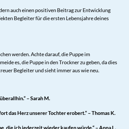
ndern auch einen positiven Beitrag zur Entwicklung
rfekten Begleiter für die ersten Lebensjahre deines
schen werden. Achte darauf, die Puppe im
eide es, die Puppe in den Trockner zu geben, da dies
 treuer Begleiter und sieht immer aus wie neu.
überallhin.“ – Sarah M.
fort das Herz unserer Tochter erobert.“ – Thomas K.
pe, die ich jederzeit wieder kaufen würde.“ – Anna L.