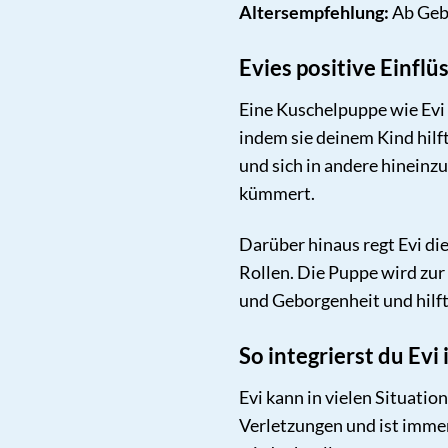
Altersempfehlung:
Ab Geb
Evies positive Einflü
Eine Kuschelpuppe wie Evi 
indem sie deinem Kind hilf
und sich in andere hineinz
kümmert.
Darüber hinaus regt Evi di
Rollen. Die Puppe wird zur
und Geborgenheit und hilft
So integrierst du Evi
Evi kann in vielen Situatio
Verletzungen und ist imme