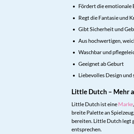
Fördert die emotionale
Regt die Fantasie und Kr
Gibt Sicherheit und Ge
Aus hochwertigen, weich
Waschbar und pflegelei
Geeignet ab Geburt
Liebevolles Design und 
Little Dutch – Mehr a
Little Dutch ist eine
Marke
breite Palette an Spielzeug
bereiten. Little Dutch leg
entsprechen.