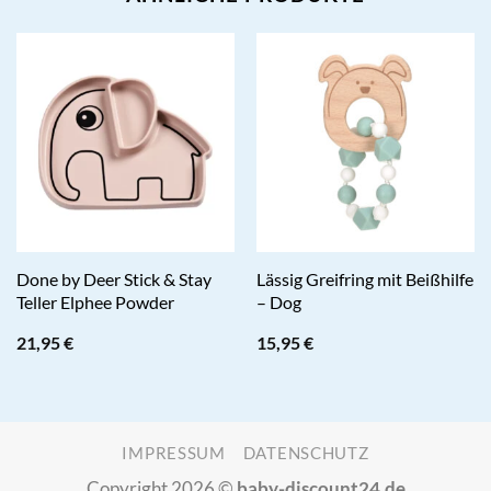
Done by Deer Stick & Stay
Lässig Greifring mit Beißhilfe
Teller Elphee Powder
– Dog
21,95
€
15,95
€
IMPRESSUM
DATENSCHUTZ
Copyright 2026 ©
baby-discount24.de