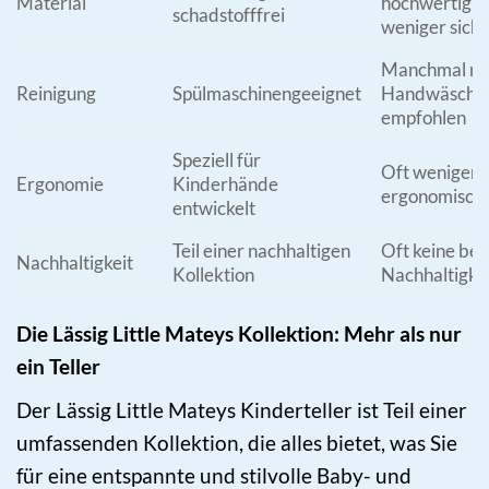
Material
hochwertig u
schadstofffrei
weniger sich
Manchmal nu
Reinigung
Spülmaschinengeeignet
Handwäsche
empfohlen
Speziell für
Oft weniger
Ergonomie
Kinderhände
ergonomisch
entwickelt
Teil einer nachhaltigen
Oft keine be
Nachhaltigkeit
Kollektion
Nachhaltigke
Die Lässig Little Mateys Kollektion: Mehr als nur
ein Teller
Der Lässig Little Mateys Kinderteller ist Teil einer
umfassenden Kollektion, die alles bietet, was Sie
für eine entspannte und stilvolle Baby- und