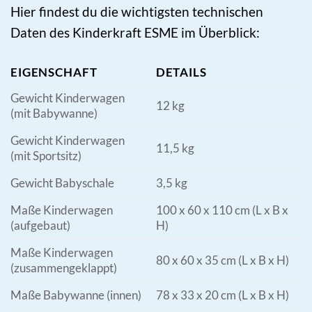
Hier findest du die wichtigsten technischen
Daten des Kinderkraft ESME im Überblick:
EIGENSCHAFT
DETAILS
Gewicht Kinderwagen
12 kg
(mit Babywanne)
Gewicht Kinderwagen
11,5 kg
(mit Sportsitz)
Gewicht Babyschale
3,5 kg
Maße Kinderwagen
100 x 60 x 110 cm (L x B x
(aufgebaut)
H)
Maße Kinderwagen
80 x 60 x 35 cm (L x B x H)
(zusammengeklappt)
Maße Babywanne (innen)
78 x 33 x 20 cm (L x B x H)