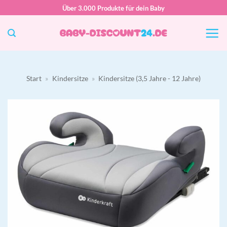
Zum
Über 3.000 Produkte für dein Baby
Inhalt
springen
Start
»
Kindersitze
»
Kindersitze (3,5 Jahre - 12 Jahre)