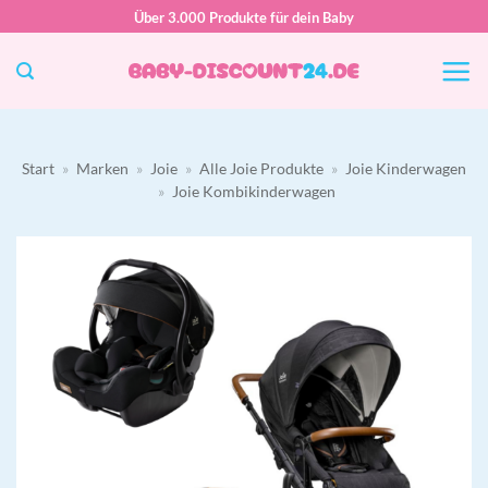
Zum
Über 3.000 Produkte für dein Baby
Inhalt
springen
Start
»
Marken
»
Joie
»
Alle Joie Produkte
»
Joie Kinderwagen
»
Joie Kombikinderwagen