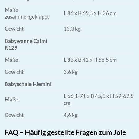
Maße
L 86 x B 65,5 x H 36 cm
zusammengeklappt
Gewicht
13,3 kg
Babywanne Calmi
R129
Maße
L 83 x B 42 x H 58,5 cm
Gewicht
3,6 kg
Babyschale i-Jemini
L 66,1-71 x B 45,5 x H 59-67,5
Maße
cm
Gewicht
4,6 kg
FAQ – Häufig gestellte Fragen zum Joie