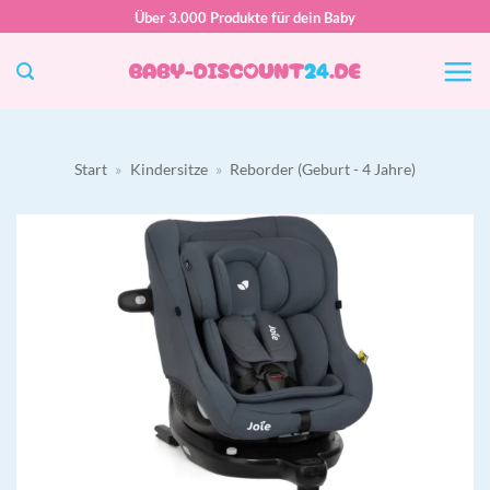
Zum
Über 3.000 Produkte für dein Baby
Inhalt
springen
Start
»
Kindersitze
»
Reborder (Geburt - 4 Jahre)