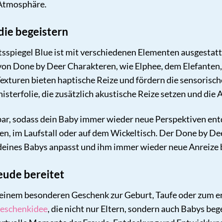
Atmosphäre.
 die begeistern
sspiegel Blue ist mit verschiedenen Elementen ausgestatt
on Done by Deer Charakteren, wie Elphee, dem Elefanten,
Texturen bieten haptische Reize und fördern die sensorisc
isterfolie, die zusätzlich akustische Reize setzen und die
hbar, sodass dein Baby immer wieder neue Perspektiven entd
n, im Laufstall oder auf dem Wickeltisch. Der Done by Deer 
deines Babys anpasst und ihm immer wieder neue Anreize b
eude bereitet
h einem besonderen Geschenk zur Geburt, Taufe oder zum e
eschenkidee
, die nicht nur Eltern, sondern auch Babys be