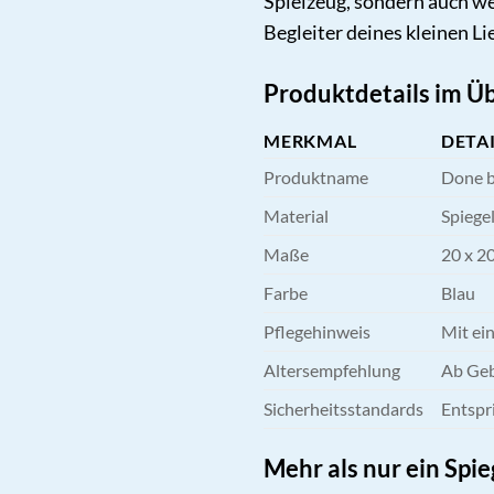
Spielzeug, sondern auch we
Begleiter deines kleinen Li
Produktdetails im Üb
MERKMAL
DETA
Produktname
Done b
Material
Spiegel
Maße
20 x 20
Farbe
Blau
Pflegehinweis
Mit ei
Altersempfehlung
Ab Ge
Sicherheitsstandards
Entspr
Mehr als nur ein Spie