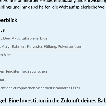
rtvolle Momente der Freude, Entdeckung und Entwicklung.
eblings und ihm dabei helfen, die Welt auf spielerische We
erblick
ILS
y Deer Aktivitätsspiegel Blue
: Acryl, Rahmen: Polyester, Füllung: Polyesterfasern
 x 8 cm
nem feuchten Tuch abwischen
burt
icht den europäischen Sicherheitsstandards EN71
gel: Eine Investition in die Zukunft deines Ba