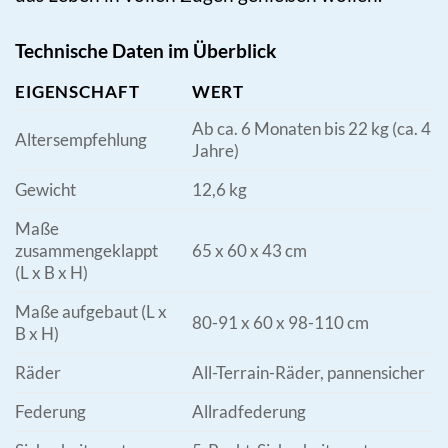
Technische Daten im Überblick
EIGENSCHAFT
WERT
Ab ca. 6 Monaten bis 22 kg (ca. 4
Altersempfehlung
Jahre)
Gewicht
12,6 kg
Maße
zusammengeklappt
65 x 60 x 43 cm
(L x B x H)
Maße aufgebaut (L x
80-91 x 60 x 98-110 cm
B x H)
Räder
All-Terrain-Räder, pannensicher
Federung
Allradfederung