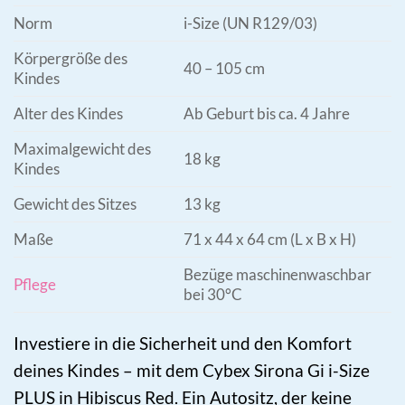
Norm
i-Size (UN R129/03)
Körpergröße des
40 – 105 cm
Kindes
Alter des Kindes
Ab Geburt bis ca. 4 Jahre
Maximalgewicht des
18 kg
Kindes
Gewicht des Sitzes
13 kg
Maße
71 x 44 x 64 cm (L x B x H)
Bezüge maschinenwaschbar
Pflege
bei 30°C
Investiere in die Sicherheit und den Komfort
deines Kindes – mit dem Cybex Sirona Gi i-Size
PLUS in Hibiscus Red. Ein Autositz, der keine