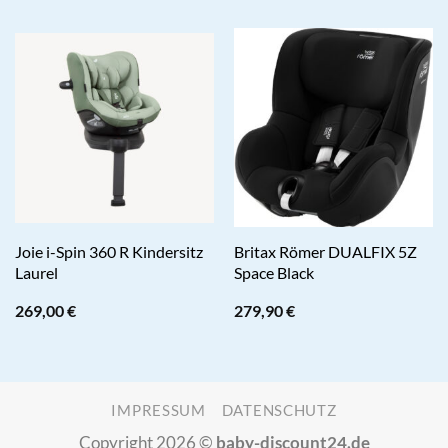
Joie i-Spin 360 R Kindersitz
Britax Römer DUALFIX 5Z
Laurel
Space Black
269,00
€
279,90
€
IMPRESSUM
DATENSCHUTZ
Copyright 2026 ©
baby-discount24.de