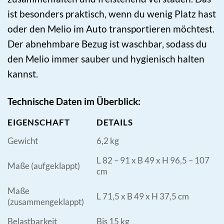
ist besonders praktisch, wenn du wenig Platz hast
oder den Melio im Auto transportieren möchtest.
Der abnehmbare Bezug ist waschbar, sodass du
den Melio immer sauber und hygienisch halten
kannst.
Technische Daten im Überblick:
EIGENSCHAFT
DETAILS
Gewicht
6,2 kg
L 82 – 91 x B 49 x H 96,5 – 107
Maße (aufgeklappt)
cm
Maße
L 71,5 x B 49 x H 37,5 cm
(zusammengeklappt)
Belastbarkeit
Bis 15 kg