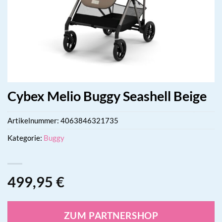
Cybex Melio Buggy Seashell Beige
Artikelnummer:
4063846321735
Kategorie:
Buggy
499,95
€
ZUM PARTNERSHOP