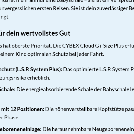
vergesslichen ersten Reisen. Sie ist dein zuverlässiger Be
ingt.
ür dein wertvollstes Gut
s hat oberste Priorität. Die CYBEX Cloud G i-Size Plus erf
einem Kind optimalen Schutz bei jeder Fahrt.
chutz (L.S.P. System Plus):
Das optimierte L.S.P. System Pl
zungsrisiko erheblich.
Schale:
Die energieabsorbierende Schale der Babyschale lei
 mit 12 Positionen:
Die höhenverstellbare Kopfstütze pas
er Phase.
boreneneinlage:
Die herausnehmbare Neugeboreneneinlag