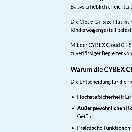
Babys erheblich erleichter
Die Cloud G i-Size Plus is
Kinderwagengestell befesti
Mit der CYBEX Cloud G i-Si
zuverlässiger Begleiter vom 
Warum die CYBEX Clou
Die Entscheidung für die ri
Höchste Sicherheit:
Erf
Außergewöhnlichen Ko
Gefühl.
Praktische Funktionen: