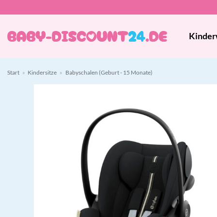
Zum
Inhalt
springen
Kinder
Start
»
Kindersitze
»
Babyschalen (Geburt - 15 Monate)