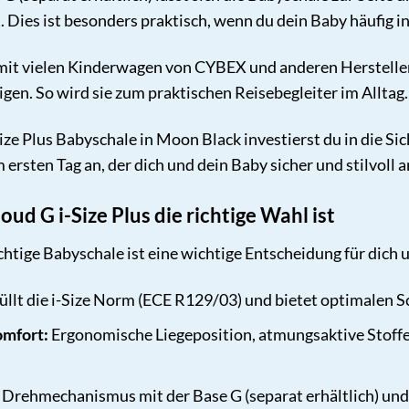
t. Dies ist besonders praktisch, wenn du dein Baby häufig
t mit vielen Kinderwagen von CYBEX und anderen Hersteller
gen. So wird sie zum praktischen Reisebegleiter im Alltag.
ze Plus Babyschale in Moon Black investierst du in die Sic
ersten Tag an, der dich und dein Baby sicher und stilvoll an
d G i-Size Plus die richtige Wahl ist
chtige Babyschale ist eine wichtige Entscheidung für dich 
üllt die i-Size Norm (ECE R129/03) und bietet optimalen Sc
mfort:
Ergonomische Liegeposition, atmungsaktive Stoff
Drehmechanismus mit der Base G (separat erhältlich) und 