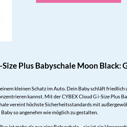
-Size Plus Babyschale Moon Black: 
 deinem kleinen Schatz im Auto. Dein Baby schläft friedlich 
onzentrieren kannst. Mit der CYBEX Cloud G i-Size Plus 
chale vereint höchste Sicherheitsstandards mit außergewö
n Baby so angenehm wie möglich zu gestalten.
us ist mehr als nur eine Babyschale – sie ist ein Versprec