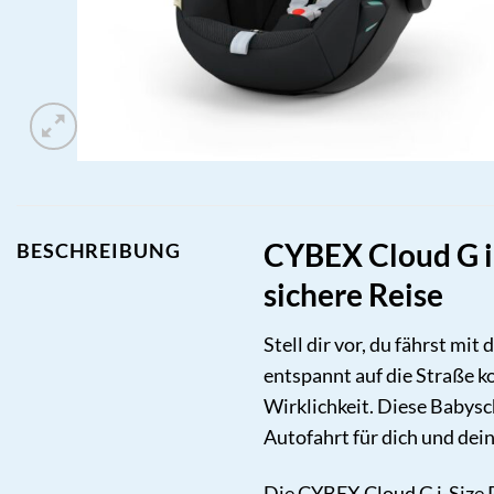
CYBEX Cloud G i
BESCHREIBUNG
sichere Reise
Stell dir vor, du fährst mit
entspannt auf die Straße k
Wirklichkeit. Diese Babys
Autofahrt für dich und dei
Die CYBEX Cloud G i-Size Pl