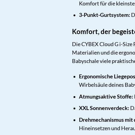
Komfort für die kleinste
3-Punkt-Gurtsystem:
Da
Komfort, der begeist
Die CYBEX Cloud G i-Size P
Materialien und die ergono
Babyschale viele praktische
Ergonomische Liegepos
Wirbelsäule deines Baby
Atmungsaktive Stoffe:
XXL Sonnenverdeck:
Da
Drehmechanismus mit de
Hineinsetzen und Herau