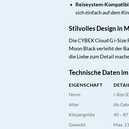
Reiseystem-Kompatibil
sich einfach auf dem Ki
Stilvolles Design in
Die CYBEX Cloud G i-Size P
Moon Black verleiht der Ba
die Liebe zum Detail mache
Technische Daten im
EIGENSCHAFT
DETAI
Norm
i-Size 
Alter
Ab Gebu
Körpergröße
40 – 87
Gewicht
Max. 13