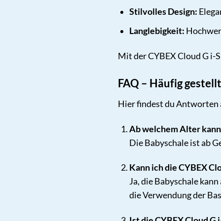
Stilvolles Design:
Elegan
Langlebigkeit:
Hochwerti
Mit der CYBEX Cloud G i-Si
FAQ – Häufig gestell
Hier findest du Antworten 
Ab welchem Alter kann 
Die Babyschale ist ab G
Kann ich die CYBEX Clo
Ja, die Babyschale kann
die Verwendung der Base
Ist die CYBEX Cloud G 