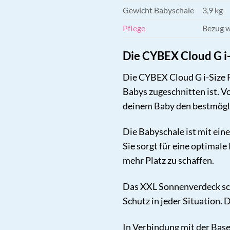
Gewicht Babyschale
3,9 kg
Pflege
Bezug w
Die CYBEX Cloud G i-
Die CYBEX Cloud G i-Size Pl
Babys zugeschnitten ist. V
deinem Baby den bestmögli
Die Babyschale ist mit ein
Sie sorgt für eine optimal
mehr Platz zu schaffen.
Das XXL Sonnenverdeck schü
Schutz in jeder Situation. 
In Verbindung mit der Base