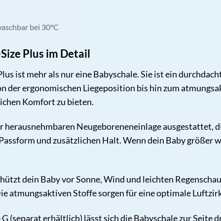
aschbar bei 30°C
Size Plus im Detail
us ist mehr als nur eine Babyschale. Sie ist ein durchdach
on der ergonomischen Liegeposition bis hin zum atmungsakt
chen Komfort zu bieten.
er herausnehmbaren Neugeboreneneinlage ausgestattet, die 
e Passform und zusätzlichen Halt. Wenn dein Baby größer 
tzt dein Baby vor Sonne, Wind und leichten Regenschauern
Die atmungsaktiven Stoffe sorgen für eine optimale Luftzir
 G (separat erhältlich) lässt sich die Babyschale zur Sei