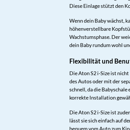
Diese Einlage stützt den K
Wenn dein Baby wächst, ka
höhenverstellbare Kopfstüt
Wachstumsphase. Der weich
dein Baby rundum wohl und
Flexibilität und Ben
Die Aton S2 i-Size ist nic
des Autos oder mit der sep
schnell, da die Babyschale 
korrekte Installation gewähr
Die Aton S2 i-Size ist zude
lässt sie sich einfach auf 
bequem vom Auto zum Kind