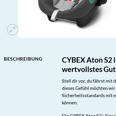
CYBEX Aton S2 i-
BESCHREIBUNG
wertvollstes Gut
Stell dir vor, du fährst mi
dieses Gefühl möchten wir 
Sicherheitsstandards mit e
können.
Die CYBEX Aton S2 i-Size i