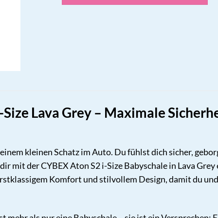
Size Lava Grey – Maximale Sicherhe
t deinem kleinen Schatz im Auto. Du fühlst dich sicher, ge
dir mit der CYBEX Aton S2 i-Size Babyschale in Lava Grey
rstklassigem Komfort und stilvollem Design, damit du und
st mehr als nur eine Babyschale – sie ist ein Versprechen: