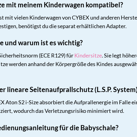
-Size mit meinem Kinderwagen kompatibel?
ist mit vielen Kinderwagen von CYBEX und anderen Herste
stigen, benötigst du die separat erhältlichen Adapter.
ze und warum ist es wichtig?
e Sicherheitsnorm (ECE R129) für
Kindersitze
. Sie legt höhe
itze werden anhand der Körpergröße des Kindes ausgewählt
er lineare Seitenaufprallschutz (L.S.P. System
 Aton S2 i-Size absorbiert die Aufprallenergie im Falle ein
iert, wodurch das Verletzungsrisiko minimiert wird.
Bedienungsanleitung für die Babyschale?