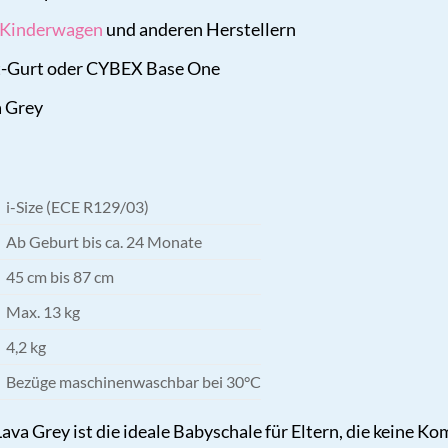
Kinderwagen
und anderen Herstellern
kt-Gurt oder CYBEX Base One
a Grey
i-Size (ECE R129/03)
Ab Geburt bis ca. 24 Monate
45 cm bis 87 cm
Max. 13 kg
4,2 kg
Bezüge maschinenwaschbar bei 30°C
ava Grey ist die ideale Babyschale für Eltern, die keine K