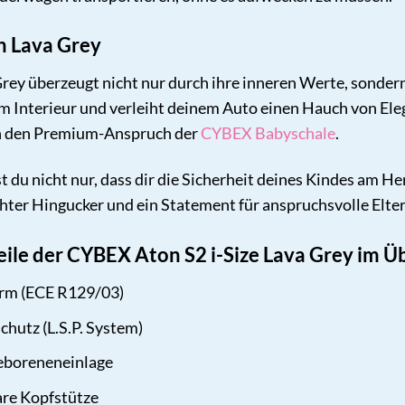
in Lava Grey
 Grey überzeugt nicht nur durch ihre inneren Werte, sonder
m Interieur und verleiht deinem Auto einen Hauch von Ele
en den Premium-Anspruch der
CYBEX Babyschale
.
st du nicht nur, dass dir die Sicherheit deines Kindes am He
 echter Hingucker und ein Statement für anspruchsvolle Elter
eile der CYBEX Aton S2 i-Size Lava Grey im Üb
orm (ECE R129/03)
chutz (L.S.P. System)
boreneneinlage
are Kopfstütze