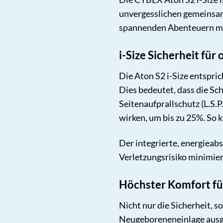
unvergesslichen gemeinsame
spannenden Abenteuern mit
i-Size Sicherheit für
Die Aton S2 i-Size entspri
Dies bedeutet, dass die Sch
Seitenaufprallschutz (L.S.P
wirken, um bis zu 25%. So k
Der integrierte, energieabs
Verletzungsrisiko minimiert
Höchster Komfort fü
Nicht nur die Sicherheit, 
Neugeboreneneinlage ausges