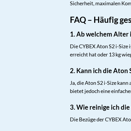
Sicherheit, maximalen Komf
FAQ – Häufig ges
1. Ab welchem Alter 
Die CYBEX Aton S2 i-Size i
erreicht hat oder 13 kg wie
2. Kann ich die Aton
Ja, die Aton S2 i-Size ka
bietet jedoch eine einfache
3. Wie reinige ich di
Die Bezüge der CYBEX Aton 