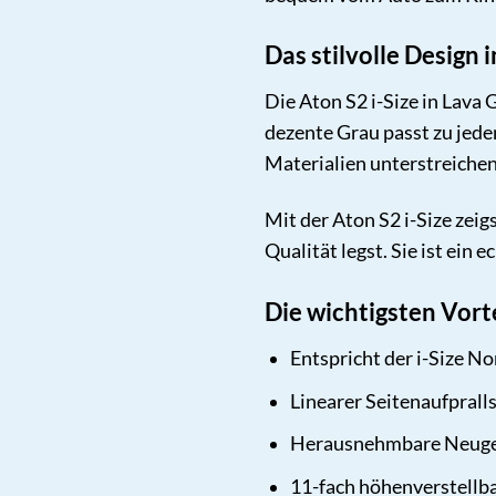
Das stilvolle Design 
Die Aton S2 i-Size in Lava
dezente Grau passt zu jede
Materialien unterstreich
Mit der Aton S2 i-Size zeig
Qualität legst. Sie ist ein
Die wichtigsten Vort
Entspricht der i-Size N
Linearer Seitenaufpralls
Herausnehmbare Neuge
11-fach höhenverstellb