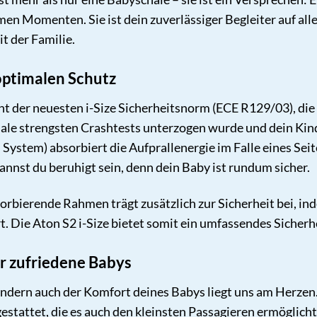
n Momenten. Sie ist dein zuverlässiger Begleiter auf all
 der Familie.
 optimalen Schutz
cht der neuesten i-Size Sicherheitsnorm (ECE R129/03), di
ale strengsten Crashtests unterzogen wurde und dein Kind 
. System) absorbiert die Aufprallenergie im Falle eines Seit
annst du beruhigt sein, denn dein Baby ist rundum sicher.
orbierende Rahmen trägt zusätzlich zur Sicherheit bei, inde
. Die Aton S2 i-Size bietet somit ein umfassendes Sicherhe
r zufriedene Babys
sondern auch der Komfort deines Babys liegt uns am Herzen
tattet, die es auch den kleinsten Passagieren ermöglicht,