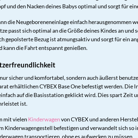
opf und den Nacken deines Babys optimal und sorgt für ei
nn die Neugeboreneneinlage einfach herausgenommen werd
ze passt sich optimal an die Größe deines Kindes an und s
 gepolsterte Bezug ist atmungsaktiv und sorgt für ein an
 kann die Fahrt entspannt genießen.
utzerfreundlichkeit
ht nur sicher und komfortabel, sondern auch äußerst benut
arat erhältlichen CYBEX Base One befestigt werden. Die In
einfach auf die Basisstation geklickt wird. Dies spart Zeit 
leistet ist.
m mit vielen
Kinderwagen
von CYBEX und anderen Herstell
dem Kinderwagengestell befestigen und verwandelt sich so i
erwagen transportieren, ohne es aufwecken zu müssen.