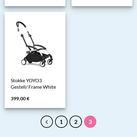
Stokke YOYO3
Gestell/ Frame White
399,00
€
1
2
3