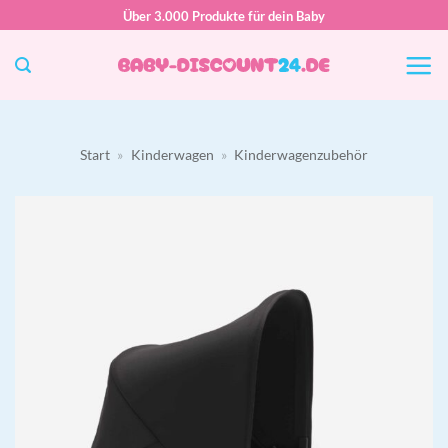
Zum
Über 3.000 Produkte für dein Baby
Inhalt
springen
Start
»
Kinderwagen
»
Kinderwagenzubehör