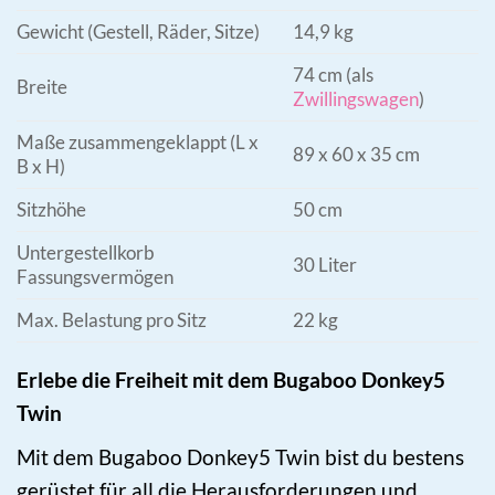
Gewicht (Gestell, Räder, Sitze)
14,9 kg
74 cm (als
Breite
Zwillingswagen
)
Maße zusammengeklappt (L x
89 x 60 x 35 cm
B x H)
Sitzhöhe
50 cm
Untergestellkorb
30 Liter
Fassungsvermögen
Max. Belastung pro Sitz
22 kg
Erlebe die Freiheit mit dem Bugaboo Donkey5
Twin
Mit dem Bugaboo Donkey5 Twin bist du bestens
gerüstet für all die Herausforderungen und