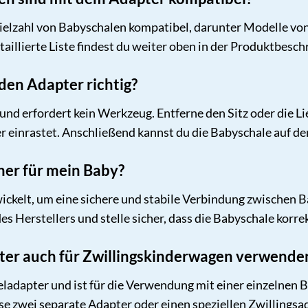
 Vielzahl von Babyschalen kompatibel, darunter Modelle v
aillierte Liste findest du weiter oben in der Produktbesc
h den Adapter richtig?
ch und erfordert kein Werkzeug. Entferne den Sitz oder di
 er einrastet. Anschließend kannst du die Babyschale auf d
cher für mein Baby?
ickelt, um eine sichere und stabile Verbindung zwischen 
 Herstellers und stelle sicher, dass die Babyschale korrek
pter auch für Zwillingskinderwagen verwende
zeladapter und ist für die Verwendung mit einer einzelnen
e zwei separate Adapter oder einen speziellen Zwillingsa