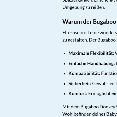
Umgebung zu reißen.
Warum der Bugaboo D
Elternsein ist eine wunder
zu gestalten. Der Bugaboo 
Maximale Flexibilität:
W
Einfache Handhabung:
D
Kompatibilität:
Funktion
Sicherheit:
Gewährleist
Komfort:
Ermöglicht ein
Mit dem Bugaboo Donkey 5 E
Wohlbefinden deines Babys.