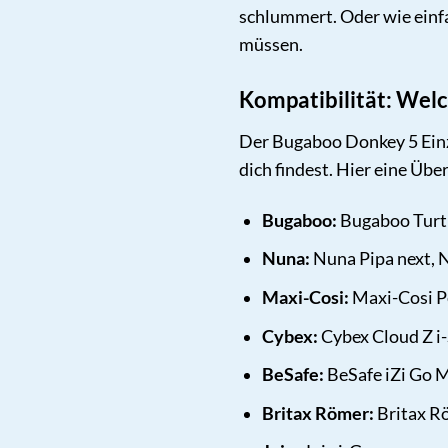
schlummert. Oder wie einf
müssen.
Kompatibilität: Wel
Der Bugaboo Donkey 5 Einze
dich findest. Hier eine Übe
Bugaboo:
Bugaboo Turtl
Nuna:
Nuna Pipa next, Nu
Maxi-Cosi:
Maxi-Cosi Pe
Cybex:
Cybex Cloud Z i-
BeSafe:
BeSafe iZi Go M
Britax Römer:
Britax Rö