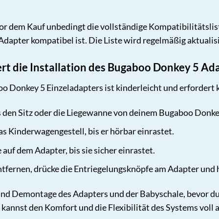
or dem Kauf unbedingt die vollständige Kompatibilitätslis
dapter kompatibel ist. Die Liste wird regelmäßig aktualis
ert die Installation des Bugaboo Donkey 5 Ad
o Donkey 5 Einzeladapters ist kinderleicht und erfordert k
s den Sitz oder die Liegewanne von deinem Bugaboo Donk
s Kinderwagengestell, bis er hörbar einrastet.
 auf dem Adapter, bis sie sicher einrastet.
tfernen, drücke die Entriegelungsknöpfe am Adapter und 
und Demontage des Adapters und der Babyschale, bevor du 
 kannst den Komfort und die Flexibilität des Systems voll 