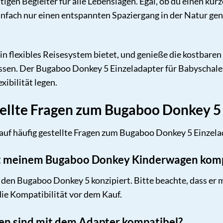
itigen Begleiter für alle Lebenslagen. Egal, ob du einen k
fach nur einen entspannten Spaziergang in der Natur gen
ir ein flexibles Reisesystem bietet, und genieße die kostb
n. Der Bugaboo Donkey 5 Einzeladapter für Babyschalen is
xibilität legen.
tellte Fragen zum Bugaboo Donkey 5
auf häufig gestellte Fragen zum Bugaboo Donkey 5 Einzela
mit meinem Bugaboo Donkey Kinderwagen kom
ür den Bugaboo Donkey 5 konzipiert. Bitte beachte, dass e
die Kompatibilität vor dem Kauf.
en sind mit dem Adapter kompatibel?