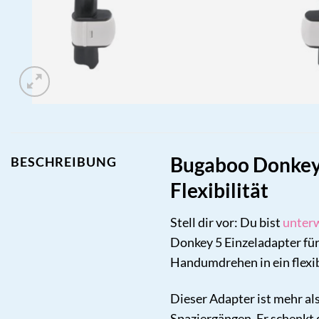
Bugaboo Donkey 5
BESCHREIBUNG
Flexibilität
Stell dir vor: Du bist
unter
Donkey 5 Einzeladapter fü
Handumdrehen in ein flexib
Dieser Adapter ist mehr al
Spaziergängen. Er schenkt 