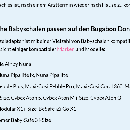
ach es ist, nach einem Arzttermin wieder nach Hause zu 
che Babyschalen passen auf den Bugaboo Don
ladapter ist mit einer Vielzahl von Babyschalen kompatib
rsicht einiger kompatibler
Marken
und Modelle:
e Air by Nuna
na Pipa lite lx, Nuna Pipa lite
bble Plus, Maxi-Cosi Pebble Pro, Maxi-Cosi Coral 360, Ma
Size, Cybex Aton 5, Cybex Aton M i-Size, Cybex Aton Q
odular X1 i-Size, BeSafe iZi Go X1
mer Baby-Safe 3 i-Size