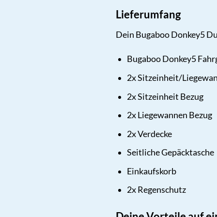
Lieferumfang
Dein Bugaboo Donkey5 Duo P
Bugaboo Donkey5 Fahrg
2x Sitzeinheit/Liegew
2x Sitzeinheit Bezug
2x Liegewannen Bezug
2x Verdecke
Seitliche Gepäcktasche
Einkaufskorb
2x Regenschutz
Deine Vorteile auf ei