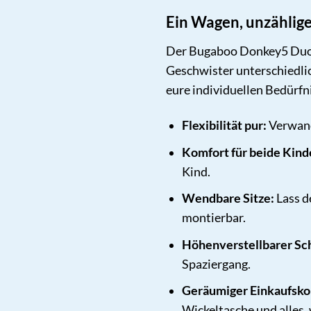
Ein Wagen, unzählig
Der Bugaboo Donkey5 Duo is
Geschwister unterschiedlic
eure individuellen Bedürf
Flexibilität pur:
Verwan
Komfort für beide Kind
Kind.
Wendbare Sitze:
Lass d
montierbar.
Höhenverstellbarer Sc
Spaziergang.
Geräumiger Einkaufsko
Wickeltasche und alles,