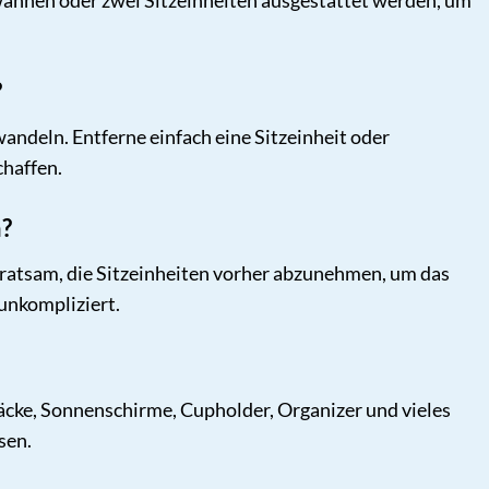
ywannen oder zwei Sitzeinheiten ausgestattet werden, um
?
ndeln. Entferne einfach eine Sitzeinheit oder
chaffen.
n?
 ratsam, die Sitzeinheiten vorher abzunehmen, um das
unkompliziert.
äcke, Sonnenschirme, Cupholder, Organizer und vieles
sen.