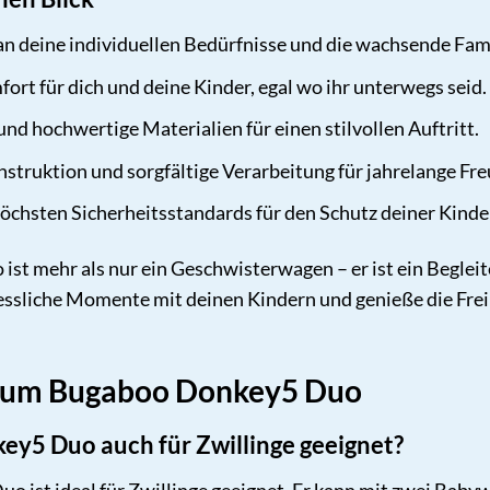
n deine individuellen Bedürfnisse und die wachsende Fami
rt für dich und deine Kinder, egal wo ihr unterwegs seid.
nd hochwertige Materialien für einen stilvollen Auftritt.
struktion und sorgfältige Verarbeitung für jahrelange Fre
öchsten Sicherheitsstandards für den Schutz deiner Kinde
t mehr als nur ein Geschwisterwagen – er ist ein Begleite
essliche Momente mit deinen Kindern und genieße die Freih
 zum Bugaboo Donkey5 Duo
ey5 Duo auch für Zwillinge geeignet?