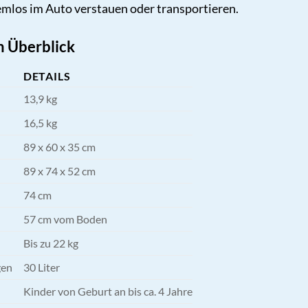
emlos im Auto verstauen oder transportieren.
m Überblick
DETAILS
13,9 kg
16,5 kg
89 x 60 x 35 cm
89 x 74 x 52 cm
74 cm
57 cm vom Boden
Bis zu 22 kg
gen
30 Liter
Kinder von Geburt an bis ca. 4 Jahre