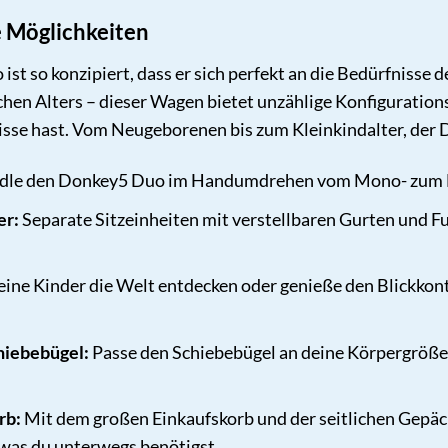
e Möglichkeiten
t so konzipiert, dass er sich perfekt an die Bedürfnisse 
hen Alters – dieser Wagen bietet unzählige Konfiguration
nisse hast. Vom Neugeborenen bis zum Kleinkindalter, der
dle den Donkey5 Duo im Handumdrehen vom Mono- zum
er:
Separate Sitzeinheiten mit verstellbaren Gurten und Fu
eine Kinder die Welt entdecken oder genieße den Blickkonta
hiebebügel:
Passe den Schiebebügel an deine Körpergröße
rb:
Mit dem großen Einkaufskorb und der seitlichen Gepäck
 was du unterwegs benötigst.