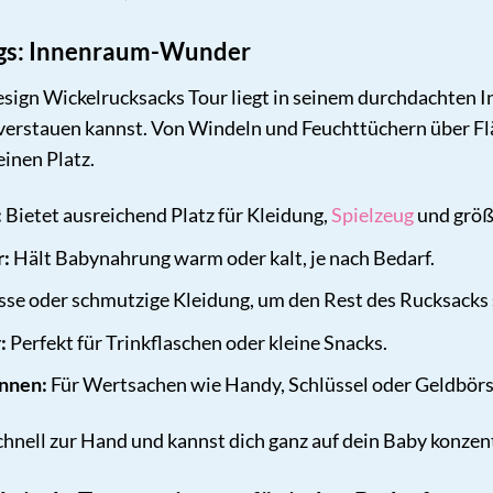
egs: Innenraum-Wunder
ign Wickelrucksacks Tour liegt in seinem durchdachten 
h verstauen kannst. Von Windeln und Feuchttüchern über F
einen Platz.
:
Bietet ausreichend Platz für Kleidung,
Spielzeug
und größ
r:
Hält Babynahrung warm oder kalt, je nach Bedarf.
asse oder schmutzige Kleidung, um den Rest des Rucksacks 
:
Perfekt für Trinkflaschen oder kleine Snacks.
innen:
Für Wertsachen wie Handy, Schlüssel oder Geldbörs
schnell zur Hand und kannst dich ganz auf dein Baby konzen