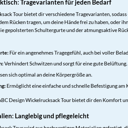
tisch: Tragevarianten für jeden Bedarf
ack Tour bietet dir verschiedene Tragevarianten, sodass 
dem Rücken tragen, um deine Hände frei zu haben, oder i
ie gepolsterten Schultergurte und der atmungsaktive Rück
rte:
Für ein angenehmes Tragegefühl, auch bei voller Bela
n:
Verhindert Schwitzen und sorgt für eine gute Belüftung.
sen sich optimal an deine Körpergröße an.
ng:
Ermöglicht eine einfache und schnelle Befestigung am
 ABC Design Wickelrucksack Tour bietet dir den Komfort und 
ien: Langlebig und pflegeleicht
ack Tour wird aus hochwertigen Materialien gefertigt, die