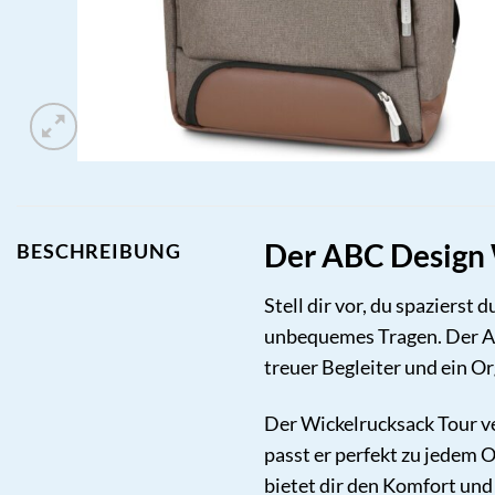
Der ABC Design W
BESCHREIBUNG
Stell dir vor, du spazierst 
unbequemes Tragen. Der ABC
treuer Begleiter und ein Or
Der Wickelrucksack Tour ve
passt er perfekt zu jedem O
bietet dir den Komfort und d