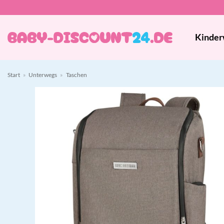
Zum
Inhalt
springen
Kinder
Start
»
Unterwegs
»
Taschen