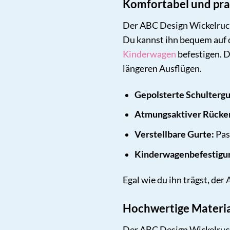
Komfortabel und prak
Der ABC Design Wickelrucks
Du kannst ihn bequem auf 
Kinderwagen
befestigen. D
längeren Ausflügen.
Gepolsterte Schultergu
Atmungsaktiver Rücke
Verstellbare Gurte:
Pas
Kinderwagenbefestigu
Egal wie du ihn trägst, der
Hochwertige Material
Der ABC Design Wickelrucks