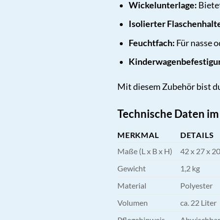
Wickelunterlage:
Biete
Isolierter Flaschenhalt
Feuchtfach:
Für nasse o
Kinderwagenbefestigu
Mit diesem Zubehör bist du
Technische Daten im
MERKMAL
DETAILS
Maße (L x B x H)
42 x 27 x 2
Gewicht
1,2 kg
Material
Polyester
Volumen
ca. 22 Liter
Pflegehinweis
Abwischba